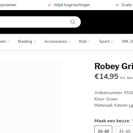
topmerken
Altijd hoge kortingen
Gratis
nen
Kleding
Accessoires
Kids
Sport
WK 2
Robey Gr
€14,95
Incl. btw
Artikelnummer: RS5
Kleur: Groen
Materiaal: Katoen
L
Maak een keuze:
36-40
41-45