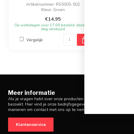
Artikelnummer: RS5005-502
Kleur: Groen
Materiaal: Katoen
€14,95
Op werkdagen voor 17.00 besteld, dezelfde
dag verstuurd
Vergelijk
Meer informatie
Als je vragen hebt over onze producten of je aankoop, zorg er da
bezoekt. Hier vind je onze bedrijfsgegevens, antwoorden op veelg
manieren om contact met ons op te nemen.
Klantenservice