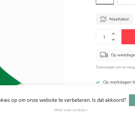
Maattabel
Op werkdagen
Toevoegen om te verge
Op werkdagen be
Grote keuze in 
Altijd hoge kort
okies op om onze website te verbeteren. Is dat akkoord?
Gratis verzendin
Meer over cookies »