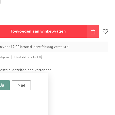
Toevoegen aan winkelwagen
 voor 17.00 besteld, dezelfde dag verstuurd
lijken
Deel dit product
steld, dezelfde dag verzonden
topmerken
ingen
Ja
Nee
g vanaf €94,95!