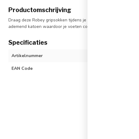
Productomschrijving
Draag deze Robey gripsokken tijdens je volgende training en haal 
ademend katoen waardoor je voeten comfortabel blijven.
Specificaties
Artikelnummer
RS5005-502
EAN Code
872031345305