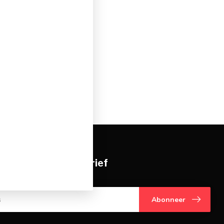
je op onze nieuwsbrief
gte over onze laatste acties
Abonneer