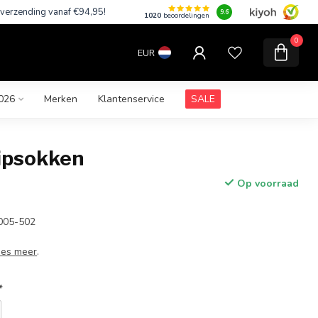
 verzending vanaf €94,95!
9.6
1020
beoordelingen
0
EUR
026
Merken
Klantenservice
SALE
ipsokken
Op voorraad
005-502
ees meer
.
*