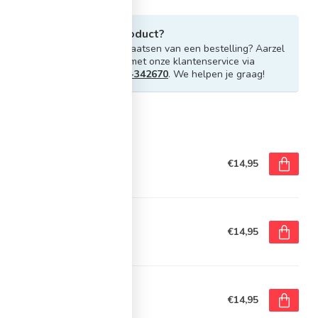
Heb je vragen over dit product?
Of heb je hulp nodig bij het plaatsen van een bestelling? Aarzel
niet om contact op te nemen met onze klantenservice via
info@sportskoen.nl
of
0492-342670
. We helpen je graag!
rde producten
bey Gripsokken
€14,95
voorraad
bey Gripsokken
€14,95
voorraad
bey Gripsokken
€14,95
voorraad